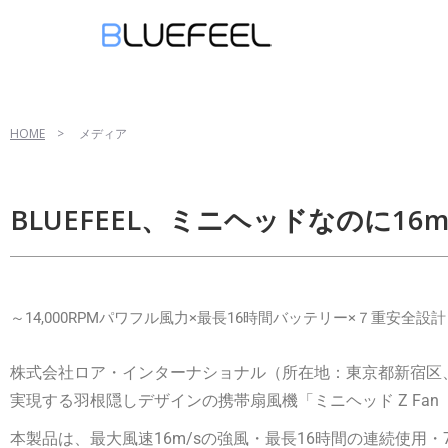
コ
ン
テ
HOME
> メディア
ン
ツ
へ
BLUEFEEL、ミニヘッドなのに16
ス
キ
ッ
プ
～14,000RPMパワフル風力×最長16時間バッテリー×７重安全設
株式会社ロア・インターナショナル（所在地：東京都新宿区、代表
実現する羽根隠しデザインの携帯扇風機「ミニヘッド Z Fa
本製品は、最大風速16m/sの強風・最長16時間の連続使