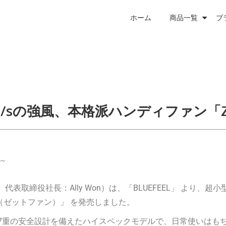
ホーム
商品一覧
ブ
m/sの強風、本格派ハンディファン「Z
計～
取締役社長：Ally Won）は、「BLUEFEEL」 より、
n（ゼットファン）」 を発売しました。
用・7重の安全設計を備えたハイスペックモデルで、日常使いはも