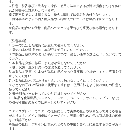
す。
※注意・警告事項に該当する操作、使用方法等による故障や損傷または身体に
及ぶ障害等は対象外となります。
※初期不良でない故障や損失、紛失に関しては保証対象外となります。
※海外事業者からの個人輸入品や並行輸入品については製品保証外になりま
す。
※商品の色合いや仕様、商品パッケージは予告なく変更される場合がありま
す。
【注意事項】
1. 水平で安定した場所に設置して使用してください。
2. 湿気の多い環境では、本製品を使用しないでください。
3. 本製品が破損する恐れがありますので、激しい衝撃を加えたり、投げないで
ください。
4. 本製品を分解、修理、または改造しないでください。
5. 熱、火気、直射日光への露出を避けてください。
6. 本製品を充電中に本体が異常に熱くなったり変形した場合、すぐに充電を停
止してください。
7. 本製品は防水ではありません。水に触れないようにしてください。
8. 小さなお子様や高齢者に使用する場合は、使用方法をよく読み細心の注意を
払ってください。
9. 安全用カバーを外してのご利用はしないでください。
10. 製品を化学薬品(ベンゼン、シンナー、ペイント、オイル、スプレーなど)
や引火性物質の近くでは使用しないでください。
※ディスプレイ、モニターの仕様によって実際の色とやや異なって見える場合
があります。メイン画像はイメージです。実際の商品のお色は商品単体の画像
をご確認下さい。
※製品の仕様、デザインは改良などのため事前予告なしに変更する場合があり
ます。