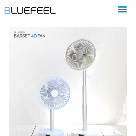
コ
ン
テ
ン
ツ
へ
ス
キ
ッ
プ