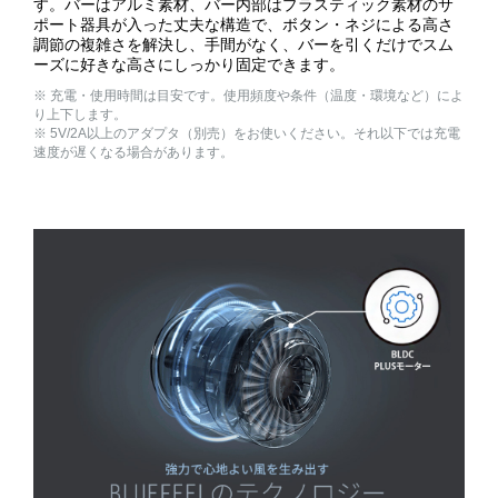
す。バーはアルミ素材、バー内部はプラスティック素材のサ
ポート器具が入った丈夫な構造で、ボタン・ネジによる高さ
調節の複雑さを解決し、手間がなく、バーを引くだけでスム
ーズに好きな高さにしっかり固定できます。
※ 充電・使用時間は目安です。使用頻度や条件（温度・環境など）によ
り上下します。
※ 5V/2A以上のアダプタ（別売）をお使いください。それ以下では充電
速度が遅くなる場合があります。