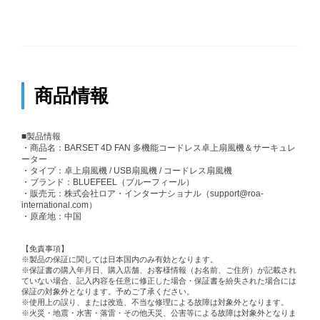
商品情報
■製品情報
・商品名：BARSET 4D FAN 多機能コードレス卓上扇風機＆サーキュレ
ーター
・タイプ：卓上扇風機 / USB扇風機 / コードレス扇風機
・ブランド：BLUEFEEL（ブルーフィール）
・販売元：株式会社ロア・インターナショナル（support@roa-
international.com）
・原産地：中国
【免責事項】
※製品の保証に関しては日本国内のみ有効となります。
※保証書の購入年月日、購入店舗、お客様情報（お名前、ご住所）が記載され
ていない場合、記入内容を任意に修正した場合・保証書を紛失された場合には
保証の対象外となります。予めご了承ください。
※使用上の誤り、または改造、不当な修理による故障は対象外となります。
※火災・地震・水害・落雷・その他天災、公害等による故障は対象外となりま