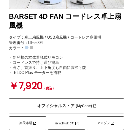
BARSET 4D FAN コードレス卓上扇
風機
タイプ：卓上扇風機 / USB扇風機 / コードレス扇風機
管理番号：blf65004
カラー：
・新発想の本体着脱式リモコン
・コードレスで持ち運び簡単
・高さ、首振り、上下角度も自由に調節可能
・ BLDC Plus モーターを搭載
￥7,920
（税込）
オフィシャルストア
(MyCase)
楽天市場
アマゾン
Yahoo!ｼｮｯﾋﾟﾝｸﾞ