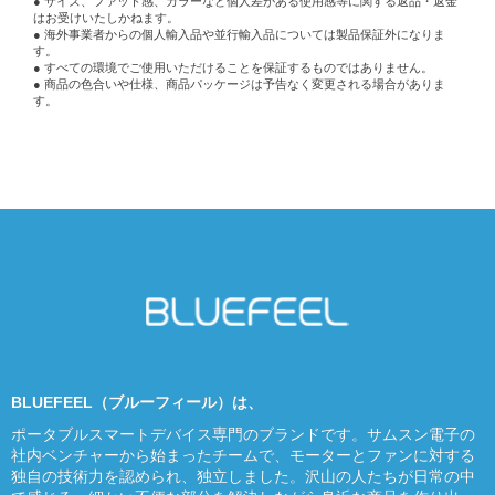
● サイズ、ファット感、カラーなど個人差がある使用感等に関する返品・返金
はお受けいたしかねます。
● 海外事業者からの個人輸入品や並行輸入品については製品保証外になりま
す。
● すべての環境でご使用いただけることを保証するものではありません。
● 商品の色合いや仕様、商品パッケージは予告なく変更される場合がありま
す。
BLUEFEEL（ブルーフィール）は、
ポータブルスマートデバイス専門のブランドです。サムスン電子の
社内ベンチャーから始まったチームで、モーターとファンに対する
独自の技術力を認められ、独立しました。沢山の人たちが日常の中