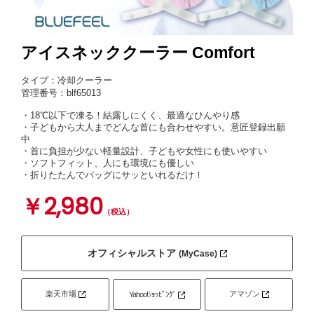
アイスネッククーラー Comfort
タイプ：冷却クーラー
管理番号：blf65013
・18℃以下で凍る！結露しにくく、最適なひんやり感
・子どもから大人までどんな首にも合わせやすい。意匠登録出願
中
・首に負担が少ない軽量設計、子どもや女性にも使いやすい
・ソフトフィット、人にも環境にも優しい
・折りたたんでバッグにサッといれるだけ！
￥2,980
（税込）
オフィシャルストア
(MyCase)
楽天市場
アマゾン
Yahoo!ｼｮｯﾋﾟﾝｸﾞ