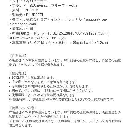
・タイプ：冷却クーラー
・ブランド：BLUEFEEL（ブルーフィール）
・素材：TPU/PCM
・製造元：BLUEFEEL
・発売元：株式会社ロア・インターナショナル（support@roa-
international.com）
・原産地：中国
・型番(Janコード/カラー)：BLF25128(4570047591282/ブルー）
BLF25129(4570047591299/ピンク）
・本体重量（サイズ 幅ｘ高さｘ奥行）： 85g (54 x 4.2 x 1.2cm)
【注意事項】
本製品はPCM素材を使用しています。18℃前後の温度を保持し、体温との温度
差でひんやりとした冷感が得られます。
【使用方法】
● 18℃以下で自然に凍結します。
● 冷凍庫、氷水などを使って急速冷却できます。
● 冷凍庫に長時間凍結させると冷感がより長持ちします。
● 初めてお使いの際は、使用前に一度凍結させてください。
● 使用環境によって冷却持続時間は異なります。
※ 使用時間は、環境温度 28～30℃で首に回した状態での目案の時間です。
【使用上のご注意】
本製品はPCM素材を使用しています。18℃前後の温度を保持し、表面温度との
温度差でひんやりとした冷感が得られます。
※ 仕様上の使用時間は目案です。使用環境、冷却方法、人によって冷却持続時
間は異なります。