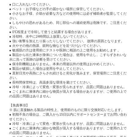
● 口に入れないでください。
● ペット・お子様などの手の届かない場所に保管してください。
● 小さなお子様、介助が必要な方などの使用時には必ず補助者が監督してくだ
さい。
● しもやけの恐れがあるため、同じ部位への連続使用は危険です。ご注意くだ
さい。
● 0℃程度まで冷却して使うと結露する場合があります。
● 冷却時、水中に24時間以上放置しないでください。
● 強い衝撃を加えたり振ったりしないでください。 故障の原因となります。
● 火やその他の熱源、鋭利な物などを近づけないでください。
● 敏感肌の方は使用前にテストや医師に相談の上ご使用をお勧めします 。
● 製品から出た液体が身体についた場合は、使用を中止し、こすらずきれいな
水に洗って医師の診断を受けてください。
● 保冷剤機能はありません。本来の用途以外の使用はおやめください。
● 製品が破損した場合は使用を中止してください。
● 直射日光や高熱にさらされ続けると劣化が進みます。保管場所にご注意くだ
さい。
● 長時間保管時は、高温多湿な環境を避けてください。
● 冷却・冷凍によって変色・変形が見られますが、品質に問題はありません。
● ごくまれに液体内に細かな物質が混入する場合がありますが、ご使用の上で
の品質に問題はありません。
【免責事項】
※ 肌に直接触れる製品の特性上、使用前のものに限り交換対応いたします。
● 初期不良の場合は、ご購入から15日以内にサポートセンターまでお問い合わ
せください。
● 冷却・冷凍によって変色・変形が見られますが、品質に問題はありません。
● ごくまれに液体内に細かな物質が混入する場合がありますが、ご使用の上で
の品質に問題はありません。