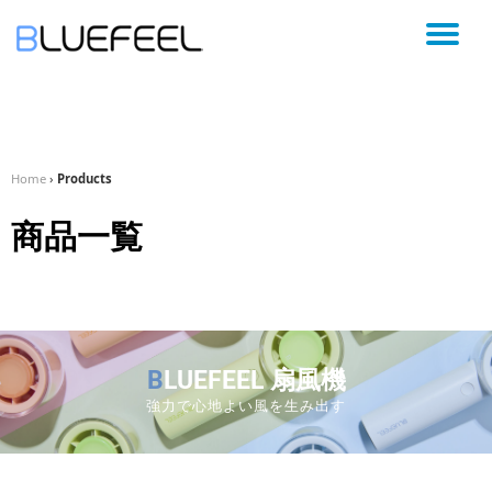
コ
ン
テ
ン
ツ
へ
Home
›
Products
ス
キ
商品一覧
ッ
プ
B
LUEFEEL 扇風機
強力で心地よい風を生み出す