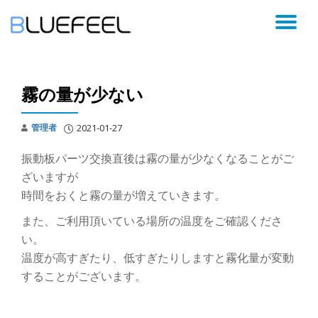
コ
ン
テ
ン
霧の量が少ない
ツ
へ
ス
管理者
2021-01-27
キ
ッ
振動板パーツ交換直後は霧の量が少なくなることがご
プ
ざいますが
時間をおくと霧の量が増えていきます。
また、ご利用頂いている場所の温度をご確認くださ
い。
温度が高すぎたり、低すぎたりしますと霧化量が変動
することがございます。