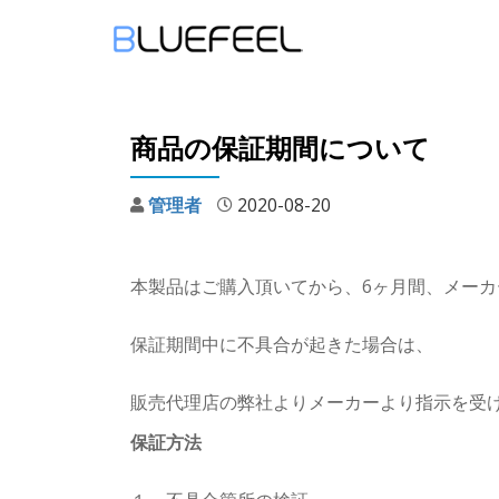
コ
ン
テ
商品の保証期間について
ン
ツ
管理者
2020-08-20
へ
ス
キ
本製品はご購入頂いてから、6ヶ月間、メー
ッ
プ
保証期間中に不具合が起きた場合は、
販売代理店の弊社よりメーカーより指示を受
保証方法