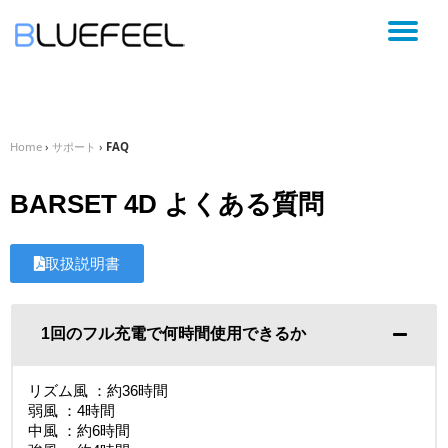
コ
ン
テ
ン
ツ
Home
›
サポート
›
FAQ
へ
ス
キ
BARSET 4D よくある質問
ッ
プ
取扱説明書
1回のフル充電で何時間使用できるか
リズム風 ：約36時間
弱風 ：4時間
中風 ：約6時間